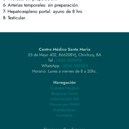
6- Arterias temporales: sin preparación.
7- Hepato-espleno portal: ayuno de 8 hrs.
8- Testicular.
Centro Médico Santa María
25 de Mayo 402, B6620BVJ, Chivilcoy, BA
Tel :
2346 529575
WhatsApp :
2346 532343
Horario: Lunes a viernes de 8 a 20hs.
Navegación
Cuerpo Médico
Reservar Turno
Información Útil
Turnos por PAMI
Instalaciones
Contacto